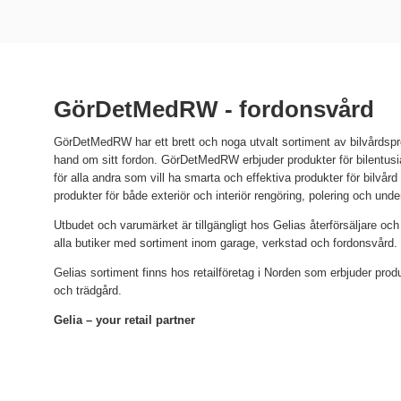
GörDetMedRW - fordonsvård
GörDetMedRW har ett brett och noga utvalt sortiment av bilvårdspro
hand om sitt fordon. GörDetMedRW erbjuder produkter för bilentusi
för alla andra som vill ha smarta och effektiva produkter för bilvård
produkter för både exteriör och interiör rengöring, polering och under
Utbudet och varumärket är tillgängligt hos Gelias återförsäljare och
alla butiker med sortiment inom garage, verkstad och fordonsvård.
Gelias sortiment finns hos retailföretag i Norden som erbjuder pro
och trädgård.
Gelia – your retail partner